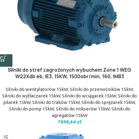
Silniki do stref zagrożonych wybuchem Zone 1 WEG
W22Xdb eb, IE3, 15KW, 1500obr/min, 160, IMB3
Silniki do wentylatorów 15kW
,
Silniki do przenośników 15kW
,
Silniki do wytłaczarek 15kW
,
Silniki do wciągarek 15kW
,
Silniki do
pilarek 15kW
,
Silniki do traków 15kW
,
Silniki do sprężarek 15kW
,
Silniki do pomp 15kW
,
Silniki do mikserów 15kW
,
Silniki do
agregatów 15kW
7898,64
zł