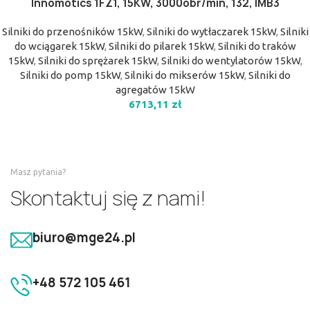
Innomotics 1FZ1, 15KW, 3000obr/min, 132, IMB3
Silniki do przenośników 15kW
,
Silniki do wytłaczarek 15kW
,
Silniki
do wciągarek 15kW
,
Silniki do pilarek 15kW
,
Silniki do traków
15kW
,
Silniki do sprężarek 15kW
,
Silniki do wentylatorów 15kW
,
Silniki do pomp 15kW
,
Silniki do mikserów 15kW
,
Silniki do
agregatów 15kW
6713,11
zł
Masz pytania?
Skontaktuj się z nami!
biuro@mge24.pl
+48 572 105 461